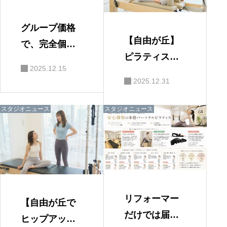
グループ価格
【自由が丘】
で、完全個室
ピラティスは
パーソナルレ
2025.12.15
グループとパ
ッスンを提供
2025.12.31
ーソナルどっ
する理由
ちがいい？違
スタジオニュース
スタジオニュース
い・効果・選
び方
リフォーマー
【自由が丘で
だけでは届か
ヒップアップ