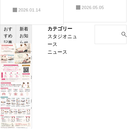
ない変化へ。
したい人へ】
2026.05.05
2026.01.14
自由が丘ピラ
ピラティスで
ティス
お尻が上がり
カテゴリー
S
おす
新着
やすい理由を
すめ
お知
スタジオニュ
e
記事
らせ
やさしく解説
ース
a
川
ニュース
r
口
c
エ
h
【姉
リ
f
妹
ア：
o
店
パ
r
W
ー
:
H
猫
ソ
I
背・
ナ
T
巻
ル
E
き
ピ
E
肩
ラ
Y