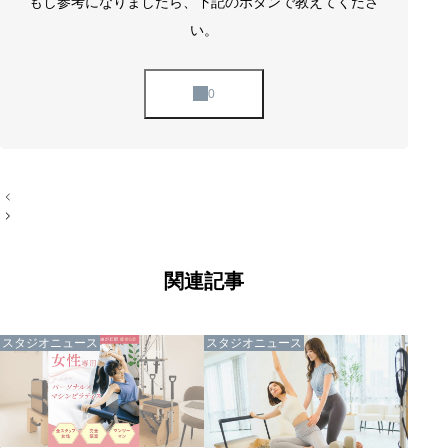
もし参考になりましたら、下記のボタンで教えてくださ
い。
投
稿
ナ
ビ
ゲ
ー
関連記事
シ
ョ
ン
スタジオニュース
スタジオニュース