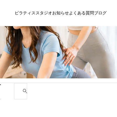
ピラティススタジオ
お知らせ
よくある質問
ブログ
スタジオニュース
スタジオ
の変
反り腰で
ゴ
S
を整える
e
ジ
a
ュ
r
c