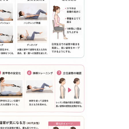
レ
徒
テ
ッ
歩
ィ
ス
1
ス
ン
分
で
の
♪】
は
違
ご
原
い
紹
因
介
に
キ
ど
ャ
う
ン
ア
ペ
プ
ー
ロ
ン
ー
の
チ
お
す
知
る？
ら