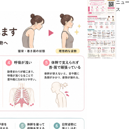
ニュ
【姉
リ
ス
妹
ア：
店
パ
W
ー
H
猫
Time ピラティスが選ば
ソ
I
背・
ナ
T
巻
ル
E
き
ピ
E
肩
ラ
Y
が
テ
E
気
ィ
自
に
ス
由
な
と
が
る
グ
丘
方
ル
店
へ。
ー
か
ピ
プ
ら
ラ