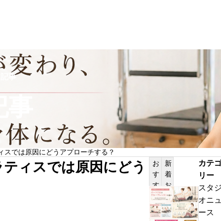
スタジオニュース
記事
記事
マシンピラティスは、続けることで身体
ィスでは原因にどうアプローチする？
化を実感しやすくなります
カテ
ラティスでは原因にどう
お
新
す
着
リー
す
お
スタ
め
知
川
オニ
記
ら
口
ース
事
せ
エ